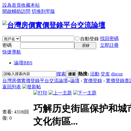
設為首頁
收藏本站
開啟輔助訪問
切換到窄版
找回密碼
自動登錄
密碼
立即註冊
登錄
快捷導航
論壇
BBS
搜索
熱搜:
活動
交友
discuz
搜索
台灣房價實價登錄平台交流論壇
»
論壇
›
實價登錄
›
實價登錄查
返回列表
巧解历史街區保护和城市
查看:
4318
|
回
復:
0
文化街區...