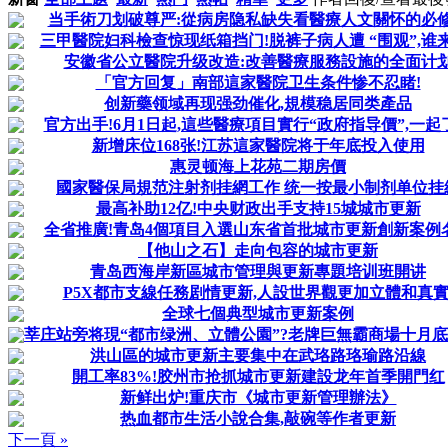
当手術刀划破尊严:從病房隐私缺失看醫療人文關怀的必
三甲醫院妇科檢查惊现纸箱挡门!脱裤子病人遭 “围观”,谁
安徽省公立醫院升级改造:改善醫療服務設施的全面计
「官方回复」南部這家醫院卫生条件惨不忍睹!
创新藥领域再现强劲催化,規模稳居同类產品
官方出手!6月1日起,這些醫療項目實行“政府指导價”,一起
新增床位168张!江苏這家醫院将于年底投入使用
惠灵顿海上花苑二期房價
國家醫保局規范注射剂挂網工作 统一按最小制剂单位挂
最高补助12亿!中央财政出手支持15城城市更新
全省推廣!青岛4個項目入選山东省首批城市更新創新案例
【他山之石】走向包容的城市更新
青岛西海岸新區城市管理與更新專題培训班開讲
P5X都市支線任務剧情更新,人設世界觀更加立體和真實
全球七個典型城市更新案例
莘庄站旁将現“都市绿洲、立體公園”?老牌巨無霸商場十月底将
洪山區的城市更新主要集中在武珞路珞瑜路沿線
開工率83%!胶州市抢抓城市更新建設龙年首季開門红
新鲜出炉!重庆市《城市更新管理辦法》
热血都市生活小說合集,敲碗等作者更新
下一頁 »