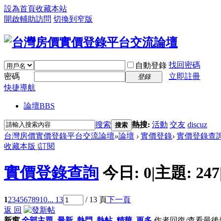
設為首頁
收藏本站
開啟輔助訪問
切換到窄版
找回密碼
自動登錄
密碼
立即註冊
登錄
快捷導航
論壇
BBS
搜索
熱搜:
活動
交友
discuz
搜索
台灣房價實價登錄平台交流論壇
»
論壇
›
實價登錄
›
實價登錄查
收藏本版
|
訂閱
實價登錄查詢
今日:
0
|
主題:
247
1
2
3
4
5
6
7
8
9
10
... 13
/ 13 頁
下一頁
返 回
新窗
全部主題
最新
熱門
熱帖
精華
更多
作者
回復/查看
最後