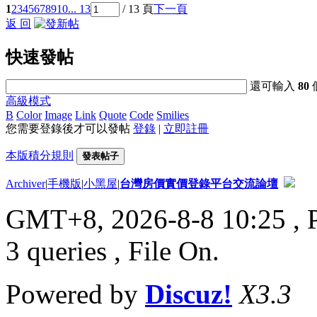
1
2
3
4
5
6
7
8
9
10
... 13
/ 13 頁
下一頁
返 回
快速發帖
還可輸入
80
高級模式
B
Color
Image
Link
Quote
Code
Smilies
您需要登錄後才可以發帖
登錄
|
立即註冊
本版積分規則
發表帖子
Archiver
|
手機版
|
小黑屋
|
台灣房價實價登錄平台交流論壇
GMT+8, 2026-8-8 10:25
, 
3 queries , File On.
Powered by
Discuz!
X3.3